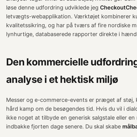
løse denne udfordring udviklede jeg
CheckoutChec
letvægts-webapplikation. Værktøjet kombinerer ku
kvalitetssikring, og har på tværs af fire nordiske
lynhurtige, databaserede rapporter direkte i hæn
Den kommercielle udfordrin
analyse i et hektisk miljø
Messer og e-commerce-events er præget af stø
hård kamp om de besøgendes tid. Hvis du vil i dia
ikke noget at tilbyde en generisk salgstale eller en 
indbakke fjorten dage senere. Du skal skabe
målba