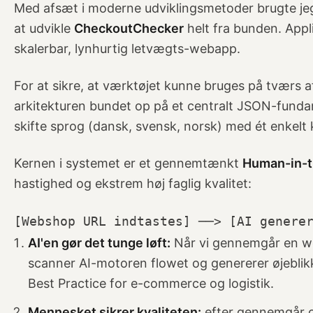
Med afsæt i moderne udviklingsmetoder brugte jeg
at udvikle
CheckoutChecker
helt fra bunden. App
skalerbar, lynhurtig letvægts-webapp.
For at sikre, at værktøjet kunne bruges på tværs a
arkitekturen bundet op på et centralt JSON-fundam
skifte sprog (dansk, svensk, norsk) med ét enkelt k
Kernen i systemet er et gennemtænkt
Human-in-t
hastighed og ekstrem høj faglig kvalitet:
AI'en gør det tunge løft:
Når vi gennemgår en w
scanner AI-motoren flowet og genererer øjeblikk
Best Practice for e-commerce og logistik.
Mennesket sikrer kvaliteten:
efter gennemgår og