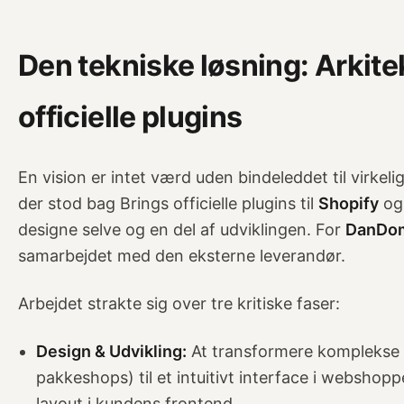
Den tekniske løsning: Arkite
officielle plugins
En vision er intet værd uden bindeleddet til virkel
der stod bag Brings officielle plugins til
Shopify
o
designe selve og en del af udviklingen. For
DanDo
samarbejdet med den eksterne leverandør.
Arbejdet strakte sig over tre kritiske faser:
Design & Udvikling:
At transformere komplekse lo
pakkeshops) til et intuitivt interface i websho
layout i kundens frontend.