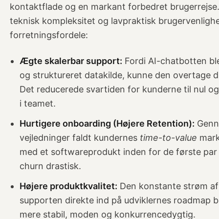
kontaktflade og en markant forbedret brugerrejse
teknisk kompleksitet og lavpraktisk brugervenlighe
forretningsfordele:
Ægte skalerbar support:
Fordi AI-chatbotten b
og struktureret datakilde, kunne den overtage d
Det reducerede svartiden for kunderne til nul o
i teamet.
Hurtigere onboarding (Højere Retention):
Genne
vejledninger faldt kundernes
time-to-value
mark
med et softwareprodukt inden for de første par
churn drastisk.
Højere produktkvalitet:
Den konstante strøm af 
supporten direkte ind på udviklernes roadmap be
mere stabil, moden og konkurrencedygtig.