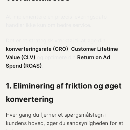
At implementere en præcis leveringsdato
handler ikke kun om bedre service.
Det er et strategisk værktøj til at øge din
konverteringsrate (CRO)
,
Customer Lifetime
Value (CLV)
og optimere din
Return on Ad
Spend (ROAS)
.
1. Eliminering af friktion og øget
konvertering
Hver gang du fjerner et spørgsmålstegn i
kundens hoved, øger du sandsynligheden for et