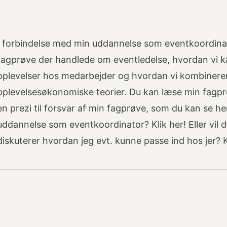
I forbindelse med min uddannelse som eventkoordina
fagprøve der handlede om eventledelse, hvordan vi kan
oplevelser hos medarbejder og hvordan vi kombinerer
oplevelsesøkonomiske teorier. Du kan læse min fagpr
en prezi til forsvar af min fagprøve, som du kan se h
uddannelse som eventkoordinator? Klik her! Eller vil
diskuterer hvordan jeg evt. kunne passe ind hos jer? K