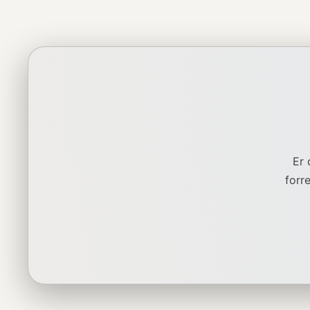
Er 
forr