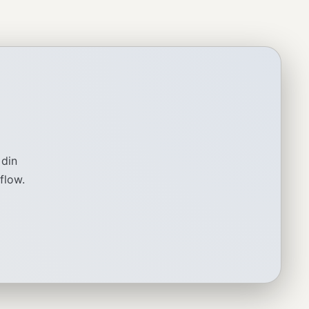
 din
flow.