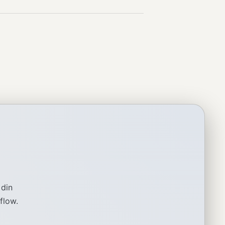
 din
flow.