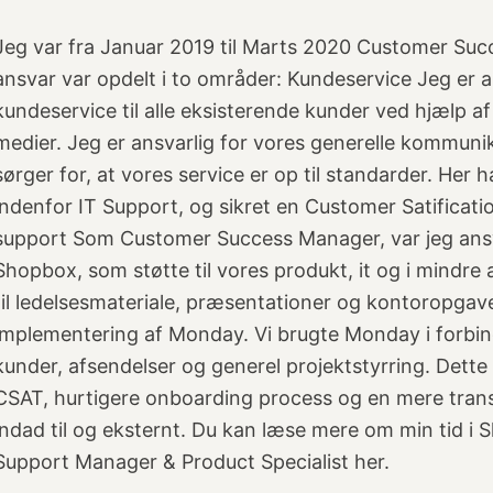
Jeg var fra Januar 2019 til Marts 2020 Customer Su
ansvar var opdelt i to områder: Kundeservice Jeg er a
kundeservice til alle eksisterende kunder ved hjælp af
medier. Jeg er ansvarlig for vores generelle kommun
sørger for, at vores service er op til standarder. Her h
indenfor IT Support, og sikret en Customer Satificat
support Som Customer Success Manager, var jeg ansvar
Shopbox, som støtte til vores produkt, it og i mindre 
til ledelsesmateriale, præsentationer og kontoropgaver
implementering af Monday. Vi brugte Monday i forbi
kunder, afsendelser og generel projektstyrring. Dette 
CSAT, hurtigere onboarding process og en mere tran
indad til og eksternt. Du kan læse mere om min tid i
Support Manager & Product Specialist her.